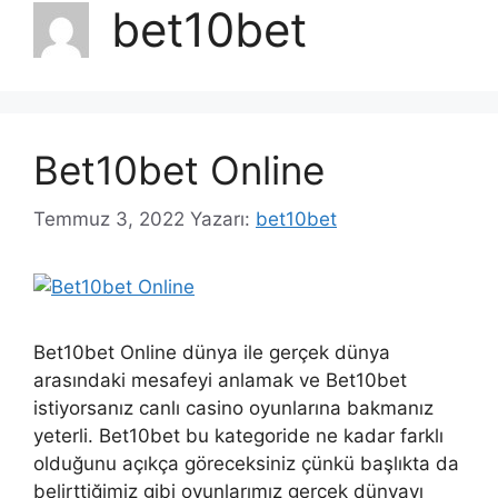
bet10bet
Bet10bet Online
Temmuz 3, 2022
Yazarı:
bet10bet
Bet10bet Online dünya ile gerçek dünya
arasındaki mesafeyi anlamak ve Bet10bet
istiyorsanız canlı casino oyunlarına bakmanız
yeterli. Bet10bet bu kategoride ne kadar farklı
olduğunu açıkça göreceksiniz çünkü başlıkta da
belirttiğimiz gibi oyunlarımız gerçek dünyayı