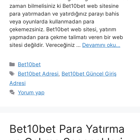
zaman bilmelisiniz ki Bet10bet web sitesine
para yatırmadan ve yatırdığınız parayı bahis
veya oyunlarda kullanmadan para
çekemezsiniz. Bet10bet web sitesi, yatırım
yapmadan para çekme talimatı veren bir web
sitesi değildir. Vereceğiniz …
Devamını oku…
Kategoriler
Bet10bet
Etiketler
Bet10bet Adresi
,
Bet10bet Güncel Giriş
Adresi
Yorum yap
Bet10bet Para Yatırma