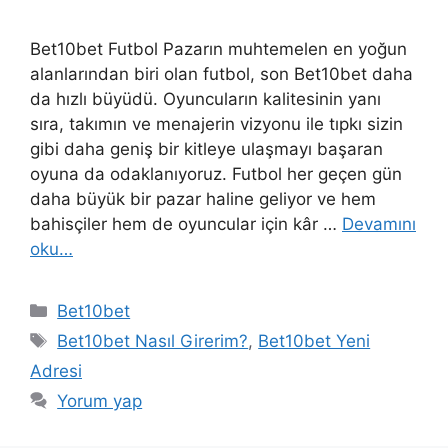
Bet10bet Futbol Pazarın muhtemelen en yoğun
alanlarından biri olan futbol, ​​son Bet10bet daha
da hızlı büyüdü. Oyuncuların kalitesinin yanı
sıra, takımın ve menajerin vizyonu ile tıpkı sizin
gibi daha geniş bir kitleye ulaşmayı başaran
oyuna da odaklanıyoruz. Futbol her geçen gün
daha büyük bir pazar haline geliyor ve hem
bahisçiler hem de oyuncular için kâr …
Devamını
oku…
Kategoriler
Bet10bet
Etiketler
Bet10bet Nasıl Girerim?
,
Bet10bet Yeni
Adresi
Yorum yap