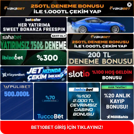
×
BET10BET GİRİŞ İÇİN TIKLAYINIZ!