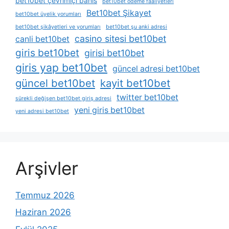
bet10bet çevrimiçi bahis
bet10bet ödeme faaliyetleri
Bet10bet Şikayet
bet10bet üyelik yorumları
bet10bet şikâyetleri ve yorumları
bet10bet şu anki adresi
casino sitesi bet10bet
canli bet10bet
giris bet10bet
girisi bet10bet
giris yap bet10bet
güncel adresi bet10bet
güncel bet10bet
kayit bet10bet
twitter bet10bet
sürekli değişen bet10bet giriş adresi
yeni giris bet10bet
yeni adresi bet10bet
Arşivler
Temmuz 2026
Haziran 2026