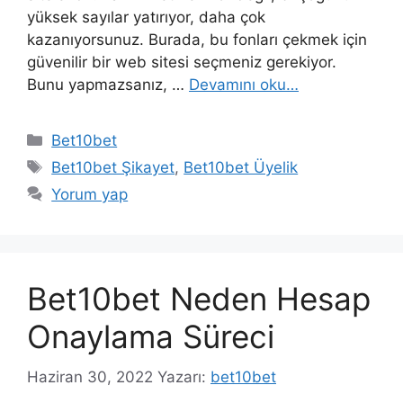
yüksek sayılar yatırıyor, daha çok
kazanıyorsunuz. Burada, bu fonları çekmek için
güvenilir bir web sitesi seçmeniz gerekiyor.
Bunu yapmazsanız, …
Devamını oku…
Kategoriler
Bet10bet
Etiketler
Bet10bet Şikayet
,
Bet10bet Üyelik
Yorum yap
Bet10bet Neden Hesap
Onaylama Süreci
Haziran 30, 2022
Yazarı:
bet10bet