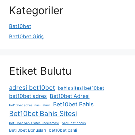
Kategoriler
Bet10bet
Bet10bet Giriş
Etiket Bulutu
adresi bet10bet
bahis sitesi bet10bet
bet10bet adres
Bet10bet Adresi
Bet10bet Bahis
bet10bet adresi nasıl alınır
Bet10bet Bahis Sitesi
bet10bet bahis sitesi i̇ncelemesi
bet10bet bonus
Bet10bet Bonusları
bet10bet canli