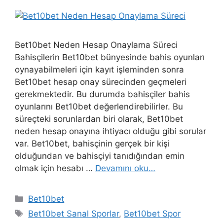
Bet10bet Neden Hesap Onaylama Süreci
Bahisçilerin Bet10bet bünyesinde bahis oyunları
oynayabilmeleri için kayıt işleminden sonra
Bet10bet hesap onay sürecinden geçmeleri
gerekmektedir. Bu durumda bahisçiler bahis
oyunlarını Bet10bet değerlendirebilirler. Bu
süreçteki sorunlardan biri olarak, Bet10bet
neden hesap onayına ihtiyacı olduğu gibi sorular
var. Bet10bet, bahisçinin gerçek bir kişi
olduğundan ve bahisçiyi tanıdığından emin
olmak için hesabı …
Devamını oku…
Kategoriler
Bet10bet
Etiketler
Bet10bet Sanal Sporlar
,
Bet10bet Spor