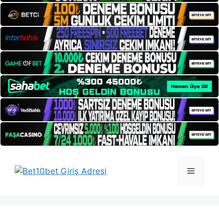
İçeriğe
atla
Menü