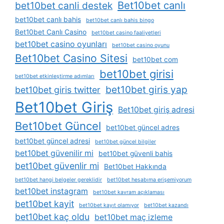
Bet10bet canlı
bet10bet canli destek
bet10bet canlı bahis
bet10bet canlı bahis bingo
Bet10bet Canlı Casino
bet10bet casino faaliyetleri
bet10bet casino oyunları
bet10bet casino oyunu
Bet10bet Casino Sitesi
bet10bet com
bet10bet girisi
bet10bet etkinleştirme adımları
bet10bet giris yap
bet10bet giris twitter
Bet10bet Giriş
Bet10bet giriş adresi
Bet10bet Güncel
bet10bet güncel adres
bet10bet güncel adresi
bet10bet güncel bilgiler
bet10bet güvenilir mi
bet10bet güvenli bahis
bet10bet güvenlir mi
Bet10bet Hakkında
bet10bet hangi belgeler gereklidir
bet10bet hesabıma erişemiyorum
bet10bet instagram
bet10bet kavram açıklaması
bet10bet kayit
bet10bet kayıt olamıyor
bet10bet kazandı
bet10bet kaç oldu
bet10bet maç izleme