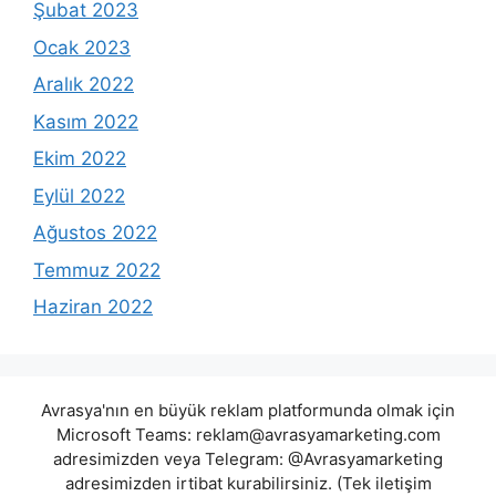
Şubat 2023
Ocak 2023
Aralık 2022
Kasım 2022
Ekim 2022
Eylül 2022
Ağustos 2022
Temmuz 2022
Haziran 2022
Avrasya'nın en büyük reklam platformunda olmak için
Microsoft Teams:
reklam@avrasyamarketing.com
adresimizden veya Telegram: @Avrasyamarketing
adresimizden irtibat kurabilirsiniz. (Tek iletişim