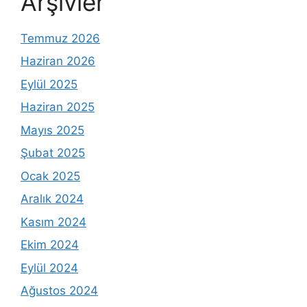
Arşivler
Temmuz 2026
Haziran 2026
Eylül 2025
Haziran 2025
Mayıs 2025
Şubat 2025
Ocak 2025
Aralık 2024
Kasım 2024
Ekim 2024
Eylül 2024
Ağustos 2024