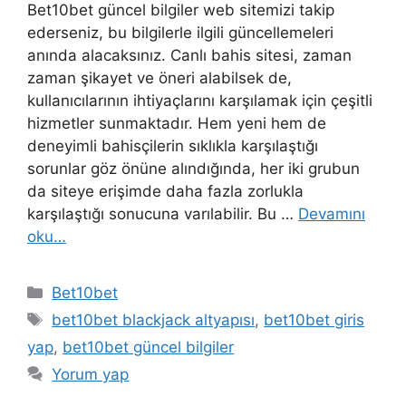
Bet10bet güncel bilgiler web sitemizi takip
ederseniz, bu bilgilerle ilgili güncellemeleri
anında alacaksınız. Canlı bahis sitesi, zaman
zaman şikayet ve öneri alabilsek de,
kullanıcılarının ihtiyaçlarını karşılamak için çeşitli
hizmetler sunmaktadır. Hem yeni hem de
deneyimli bahisçilerin sıklıkla karşılaştığı
sorunlar göz önüne alındığında, her iki grubun
da siteye erişimde daha fazla zorlukla
karşılaştığı sonucuna varılabilir. Bu …
Devamını
oku…
Kategoriler
Bet10bet
Etiketler
bet10bet blackjack altyapısı
,
bet10bet giris
yap
,
bet10bet güncel bilgiler
Yorum yap