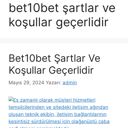
bet10bet şartlar ve
koşullar geçerlidir
Bet10bet Şartlar Ve
Koşullar Geçerlidir
Mayıs 29, 2024
Yazarı:
admin