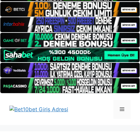
İçeriğe
atla
Menü