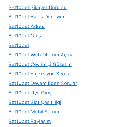
Bet10bet Şikayet Durumu
Bet10bet Bahis Deneyimi
Bet10bet Adresi
Bet10bet Giriş
Bet10bet
Bet10bet Web Oturum Açma
Bet10bet Çevrimiçi Gözetim
Bet10bet Enjeksiyon Soruları
Bet10bet Devam Eden Sorular
Bet10bet Üye Girişi
Bet10bet Slot Çeşitliliği
Bet10bet Mobil Sürüm
Bet10bet Paylaşım