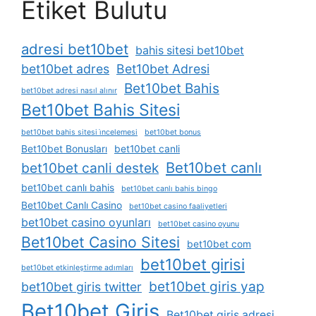
Etiket Bulutu
adresi bet10bet
bahis sitesi bet10bet
bet10bet adres
Bet10bet Adresi
Bet10bet Bahis
bet10bet adresi nasıl alınır
Bet10bet Bahis Sitesi
bet10bet bahis sitesi i̇ncelemesi
bet10bet bonus
Bet10bet Bonusları
bet10bet canli
Bet10bet canlı
bet10bet canli destek
bet10bet canlı bahis
bet10bet canlı bahis bingo
Bet10bet Canlı Casino
bet10bet casino faaliyetleri
bet10bet casino oyunları
bet10bet casino oyunu
Bet10bet Casino Sitesi
bet10bet com
bet10bet girisi
bet10bet etkinleştirme adımları
bet10bet giris yap
bet10bet giris twitter
Bet10bet Giriş
Bet10bet giriş adresi