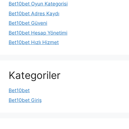
Bet10bet Oyun Kategorisi
Bet10bet Adres Kaydı
Bet10bet Güveni
Bet10bet Hesap Yönetimi
Bet10bet Hızlı Hizmet
Kategoriler
Bet10bet
Bet10bet Giriş