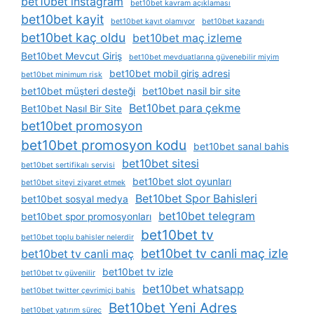
bet10bet instagram
bet10bet kavram açıklaması
bet10bet kayit
bet10bet kayıt olamıyor
bet10bet kazandı
bet10bet kaç oldu
bet10bet maç izleme
Bet10bet Mevcut Giriş
bet10bet mevduatlarına güvenebilir miyim
bet10bet mobil giriş adresi
bet10bet minimum risk
bet10bet müşteri desteği
bet10bet nasil bir site
Bet10bet para çekme
Bet10bet Nasıl Bir Site
bet10bet promosyon
bet10bet promosyon kodu
bet10bet sanal bahis
bet10bet sitesi
bet10bet sertifikalı servisi
bet10bet slot oyunları
bet10bet siteyi ziyaret etmek
Bet10bet Spor Bahisleri
bet10bet sosyal medya
bet10bet telegram
bet10bet spor promosyonları
bet10bet tv
bet10bet toplu bahisler nelerdir
bet10bet tv canli maç izle
bet10bet tv canli maç
bet10bet tv izle
bet10bet tv güvenilir
bet10bet whatsapp
bet10bet twitter çevrimiçi bahis
Bet10bet Yeni Adres
bet10bet yatırım sürec