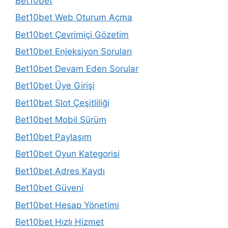
Bet10bet
Bet10bet Web Oturum Açma
Bet10bet Çevrimiçi Gözetim
Bet10bet Enjeksiyon Soruları
Bet10bet Devam Eden Sorular
Bet10bet Üye Girişi
Bet10bet Slot Çeşitliliği
Bet10bet Mobil Sürüm
Bet10bet Paylaşım
Bet10bet Oyun Kategorisi
Bet10bet Adres Kaydı
Bet10bet Güveni
Bet10bet Hesap Yönetimi
Bet10bet Hızlı Hizmet