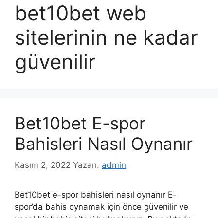
bet10bet web
sitelerinin ne kadar
güvenilir
Bet10bet E-spor
Bahisleri Nasıl Oynanır
Kasım 2, 2022
Yazarı:
admin
Bet10bet e-spor bahisleri nasıl oynanır E-
spor’da bahis oynamak için önce güvenilir ve