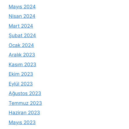
Mayıs 2024
Nisan 2024
Mart 2024
Şubat 2024
Ocak 2024
Aralık 2023
Kasım 2023
Ekim 2023
Eylül 2023
Ağustos 2023
Temmuz 2023
Haziran 2023
Mayıs 2023