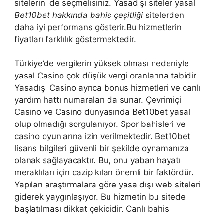
sitelerini de seçmelisiniz. Yasadışı siteler yasal
Bet10bet hakkında bahis çeşitliği
sitelerden
daha iyi performans gösterir.Bu hizmetlerin
fiyatları farklılık göstermektedir.
Türkiye’de vergilerin yüksek olması nedeniyle
yasal Casino çok düşük vergi oranlarına tabidir.
Yasadışı Casino ayrıca bonus hizmetleri ve canlı
yardım hattı numaraları da sunar. Çevrimiçi
Casino ve Casino dünyasında Bet10bet yasal
olup olmadığı sorgulanıyor. Spor bahisleri ve
casino oyunlarına izin verilmektedir. Bet10bet
lisans bilgileri güvenli bir şekilde oynamanıza
olanak sağlayacaktır. Bu, onu yaban hayatı
meraklıları için cazip kılan önemli bir faktördür.
Yapılan araştırmalara göre yasa dışı web siteleri
giderek yaygınlaşıyor. Bu hizmetin bu sitede
başlatılması dikkat çekicidir. Canlı bahis