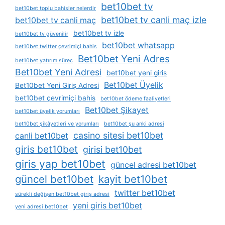
bet10bet tv
bet10bet toplu bahisler nelerdir
bet10bet tv canli maç izle
bet10bet tv canli maç
bet10bet tv izle
bet10bet tv güvenilir
bet10bet whatsapp
bet10bet twitter çevrimiçi bahis
Bet10bet Yeni Adres
bet10bet yatırım sürec
Bet10bet Yeni Adresi
bet10bet yeni giris
Bet10bet Üyelik
Bet10bet Yeni Giriş Adresi
bet10bet çevrimiçi bahis
bet10bet ödeme faaliyetleri
Bet10bet Şikayet
bet10bet üyelik yorumları
bet10bet şikâyetleri ve yorumları
bet10bet şu anki adresi
casino sitesi bet10bet
canli bet10bet
giris bet10bet
girisi bet10bet
giris yap bet10bet
güncel adresi bet10bet
güncel bet10bet
kayit bet10bet
twitter bet10bet
sürekli değişen bet10bet giriş adresi
yeni giris bet10bet
yeni adresi bet10bet