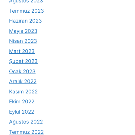
Ağustos 2023
Temmuz 2023
Haziran 2023
Mayıs 2023
Nisan 2023
Mart 2023
Şubat 2023
Ocak 2023
Aralık 2022
Kasım 2022
Ekim 2022
Eylül 2022
Ağustos 2022
Temmuz 2022