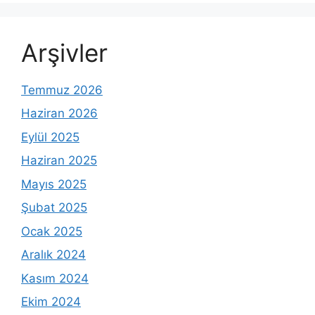
Arşivler
Temmuz 2026
Haziran 2026
Eylül 2025
Haziran 2025
Mayıs 2025
Şubat 2025
Ocak 2025
Aralık 2024
Kasım 2024
Ekim 2024