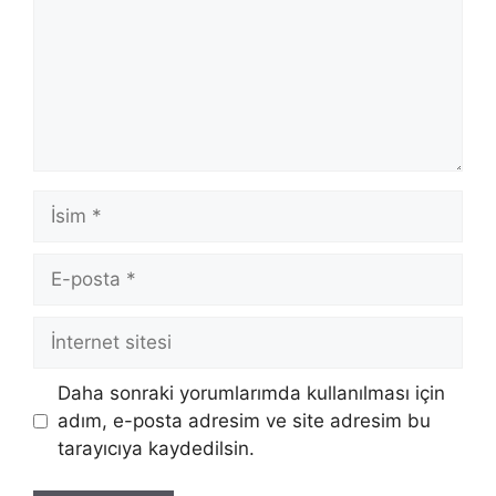
İsim
E-
posta
İnternet
sitesi
Daha sonraki yorumlarımda kullanılması için
adım, e-posta adresim ve site adresim bu
tarayıcıya kaydedilsin.