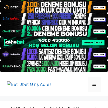
İçeriğe
atla
Menü