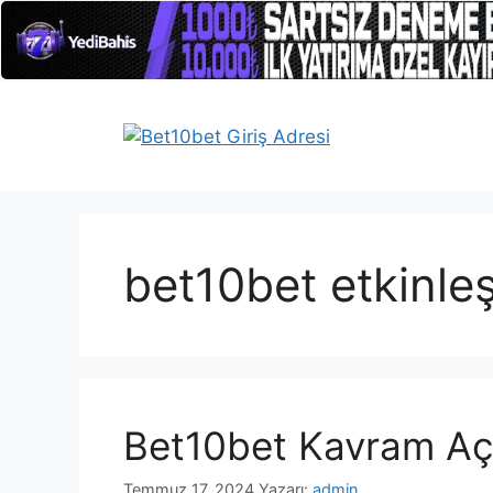
İçeriğe
atla
bet10bet etkinleş
Bet10bet Kavram Aç
Temmuz 17, 2024
Yazarı:
admin