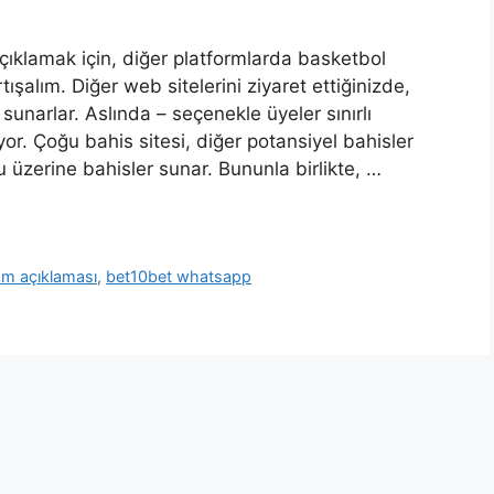
ıklamak için, diğer platformlarda basketbol
ışalım. Diğer web sitelerini ziyaret ettiğinizde,
 sunarlar. Aslında – seçenekle üyeler sınırlı
or. Çoğu bahis sitesi, diğer potansiyel bahisler
u üzerine bahisler sunar. Bununla birlikte, …
am açıklaması
,
bet10bet whatsapp