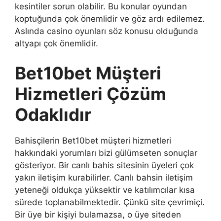
kesintiler sorun olabilir. Bu konular oyundan
koptuğunda çok önemlidir ve göz ardı edilemez.
Aslında casino oyunları söz konusu olduğunda
altyapı çok önemlidir.
Bet10bet Müşteri
Hizmetleri Çözüm
Odaklıdır
Bahisçilerin Bet10bet müşteri hizmetleri
hakkındaki yorumları bizi gülümseten sonuçlar
gösteriyor. Bir canlı bahis sitesinin üyeleri çok
yakın iletişim kurabilirler. Canlı bahsin iletişim
yeteneği oldukça yüksektir ve katılımcılar kısa
sürede toplanabilmektedir. Çünkü site çevrimiçi.
Bir üye bir kişiyi bulamazsa, o üye siteden