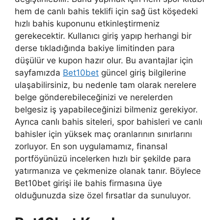
hem de canlı bahis teklifi için sağ üst köşedeki
hızlı bahis kuponunu etkinleştirmeniz
gerekecektir. Kullanıcı giriş yapıp herhangi bir
derse tıkladığında bakiye limitinden para
düşülür ve kupon hazır olur. Bu avantajlar için
sayfamızda
Bet10bet
güncel giriş bilgilerine
ulaşabilirsiniz, bu nedenle tam olarak nerelere
belge gönderebileceğinizi ve nerelerden
belgesiz iş yapabileceğinizi bilmeniz gerekiyor.
Ayrıca canlı bahis siteleri, spor bahisleri ve canlı
bahisler için yüksek maç oranlarının sınırlarını
zorluyor. En son uygulamamız, finansal
portföyünüzü incelerken hızlı bir şekilde para
yatırmanıza ve çekmenize olanak tanır. Böylece
Bet10bet girişi ile bahis firmasına üye
olduğunuzda size özel fırsatlar da sunuluyor.