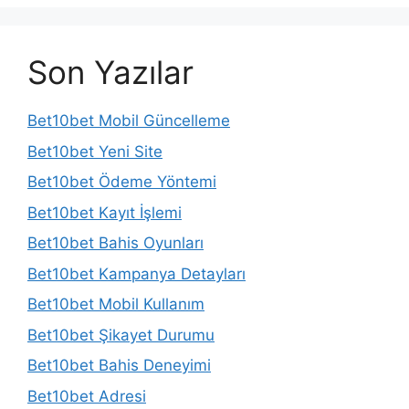
Son Yazılar
Bet10bet Mobil Güncelleme
Bet10bet Yeni Site
Bet10bet Ödeme Yöntemi
Bet10bet Kayıt İşlemi
Bet10bet Bahis Oyunları
Bet10bet Kampanya Detayları
Bet10bet Mobil Kullanım
Bet10bet Şikayet Durumu
Bet10bet Bahis Deneyimi
Bet10bet Adresi