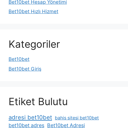
Bet10bet Hesap Yönetimi
Bet10bet Hızlı Hizmet
Kategoriler
Bet10bet
Bet10bet Giriş
Etiket Bulutu
adresi bet10bet
bahis sitesi bet10bet
bet10bet adres
Bet10bet Adresi