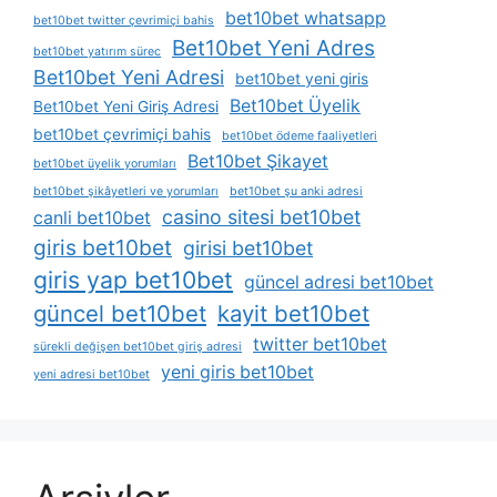
bet10bet whatsapp
bet10bet twitter çevrimiçi bahis
Bet10bet Yeni Adres
bet10bet yatırım sürec
Bet10bet Yeni Adresi
bet10bet yeni giris
Bet10bet Üyelik
Bet10bet Yeni Giriş Adresi
bet10bet çevrimiçi bahis
bet10bet ödeme faaliyetleri
Bet10bet Şikayet
bet10bet üyelik yorumları
bet10bet şikâyetleri ve yorumları
bet10bet şu anki adresi
casino sitesi bet10bet
canli bet10bet
giris bet10bet
girisi bet10bet
giris yap bet10bet
güncel adresi bet10bet
güncel bet10bet
kayit bet10bet
twitter bet10bet
sürekli değişen bet10bet giriş adresi
yeni giris bet10bet
yeni adresi bet10bet