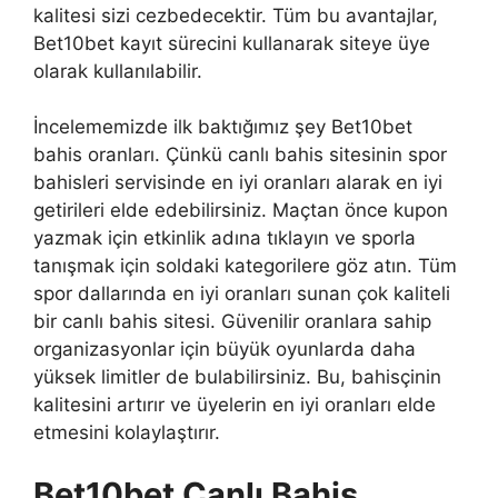
kalitesi sizi cezbedecektir. Tüm bu avantajlar,
Bet10bet kayıt sürecini kullanarak siteye üye
olarak kullanılabilir.
İncelememizde ilk baktığımız şey Bet10bet
bahis oranları. Çünkü canlı bahis sitesinin spor
bahisleri servisinde en iyi oranları alarak en iyi
getirileri elde edebilirsiniz. Maçtan önce kupon
yazmak için etkinlik adına tıklayın ve sporla
tanışmak için soldaki kategorilere göz atın. Tüm
spor dallarında en iyi oranları sunan çok kaliteli
bir canlı bahis sitesi. Güvenilir oranlara sahip
organizasyonlar için büyük oyunlarda daha
yüksek limitler de bulabilirsiniz. Bu, bahisçinin
kalitesini artırır ve üyelerin en iyi oranları elde
etmesini kolaylaştırır.
Bet10bet Canlı Bahis