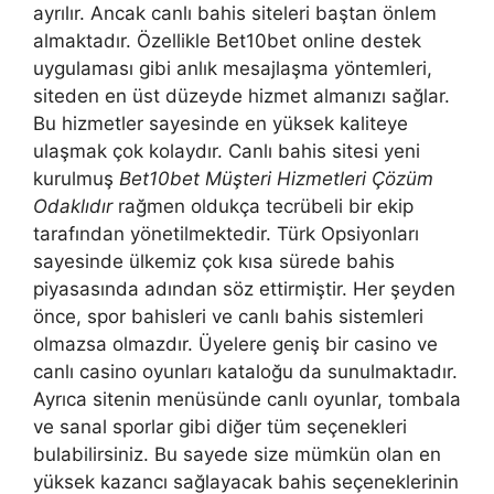
ayrılır. Ancak canlı bahis siteleri baştan önlem
almaktadır. Özellikle Bet10bet online destek
uygulaması gibi anlık mesajlaşma yöntemleri,
siteden en üst düzeyde hizmet almanızı sağlar.
Bu hizmetler sayesinde en yüksek kaliteye
ulaşmak çok kolaydır. Canlı bahis sitesi yeni
kurulmuş
Bet10bet Müşteri Hizmetleri Çözüm
Odaklıdır
rağmen oldukça tecrübeli bir ekip
tarafından yönetilmektedir. Türk Opsiyonları
sayesinde ülkemiz çok kısa sürede bahis
piyasasında adından söz ettirmiştir. Her şeyden
önce, spor bahisleri ve canlı bahis sistemleri
olmazsa olmazdır. Üyelere geniş bir casino ve
canlı casino oyunları kataloğu da sunulmaktadır.
Ayrıca sitenin menüsünde canlı oyunlar, tombala
ve sanal sporlar gibi diğer tüm seçenekleri
bulabilirsiniz. Bu sayede size mümkün olan en
yüksek kazancı sağlayacak bahis seçeneklerinin