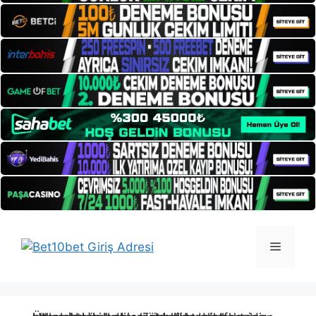
İçeriğe
atla
Menü