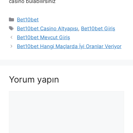
casino bulabilirsiniz
Kategoriler
Bet10bet
Etiketler
Bet10bet Casino Altyapısı
,
Bet10bet Giriş
Yazı
Bet10bet Mevcut Giriş
dolaşımı
Bet10bet Hangi Maçlarda İyi Oranlar Veriyor
Yorum yapın
Yorum