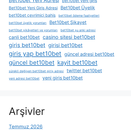
Bet10bet Yeni Adresi
bet10bet yeni giris
Bet10bet Üyelik
Bet10bet Yeni Giriş Adresi
bet10bet çevrimiçi bahis
bet10bet ödeme faaliyetleri
Bet10bet Şikayet
bet10bet üyelik yorumları
bet10bet şikâyetleri ve yorumları
bet10bet şu anki adresi
casino sitesi bet10bet
canli bet10bet
giris bet10bet
girisi bet10bet
giris yap bet10bet
güncel adresi bet10bet
güncel bet10bet
kayit bet10bet
twitter bet10bet
sürekli değişen bet10bet giriş adresi
yeni giris bet10bet
yeni adresi bet10bet
Arşivler
Temmuz 2026