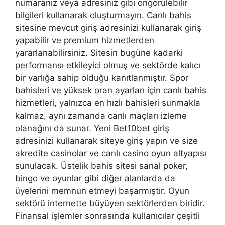
numaranız veya adresiniz gibi öngörülebilir
bilgileri kullanarak oluşturmayın. Canlı bahis
sitesine mevcut giriş adresinizi kullanarak giriş
yapabilir ve premium hizmetlerden
yararlanabilirsiniz. Sitesin bugüne kadarki
performansı etkileyici olmuş ve sektörde kalıcı
bir varlığa sahip olduğu kanıtlanmıştır. Spor
bahisleri ve yüksek oran ayarları için canlı bahis
hizmetleri, yalnızca en hızlı bahisleri sunmakla
kalmaz, aynı zamanda canlı maçları izleme
olanağını da sunar. Yeni Bet10bet giriş
adresinizi kullanarak siteye giriş yapın ve size
akredite casinolar ve canlı casino oyun altyapısı
sunulacak. Üstelik bahis sitesi sanal poker,
bingo ve oyunlar gibi diğer alanlarda da
üyelerini memnun etmeyi başarmıştır. Oyun
sektörü internette büyüyen sektörlerden biridir.
Finansal işlemler sonrasında kullanıcılar çeşitli