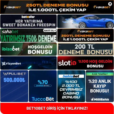
×
BET10BET GİRİŞ İÇİN TIKLAYINIZ!