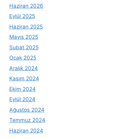
Haziran 2026
Eylül 2025
Haziran 2025
Mayıs 2025
Şubat 2025
Ocak 2025
Aralık 2024
Kasım 2024
Ekim 2024
Eylül 2024
Ağustos 2024
Temmuz 2024
Haziran 2024