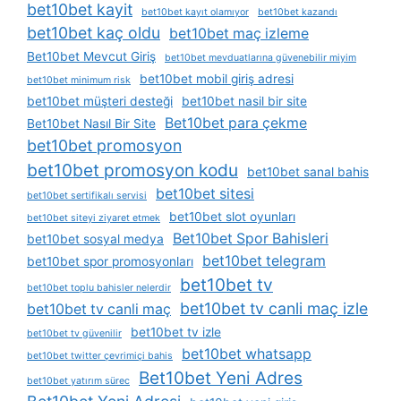
bet10bet kayit
bet10bet kayıt olamıyor
bet10bet kazandı
bet10bet kaç oldu
bet10bet maç izleme
Bet10bet Mevcut Giriş
bet10bet mevduatlarına güvenebilir miyim
bet10bet mobil giriş adresi
bet10bet minimum risk
bet10bet müşteri desteği
bet10bet nasil bir site
Bet10bet para çekme
Bet10bet Nasıl Bir Site
bet10bet promosyon
bet10bet promosyon kodu
bet10bet sanal bahis
bet10bet sitesi
bet10bet sertifikalı servisi
bet10bet slot oyunları
bet10bet siteyi ziyaret etmek
Bet10bet Spor Bahisleri
bet10bet sosyal medya
bet10bet telegram
bet10bet spor promosyonları
bet10bet tv
bet10bet toplu bahisler nelerdir
bet10bet tv canli maç izle
bet10bet tv canli maç
bet10bet tv izle
bet10bet tv güvenilir
bet10bet whatsapp
bet10bet twitter çevrimiçi bahis
Bet10bet Yeni Adres
bet10bet yatırım sürec