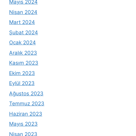
Mayıs 2024
Nisan 2024
Mart 2024
Şubat 2024
Ocak 2024
Aralık 2023
Kasım 2023
Ekim 2023
Eylül 2023
Ağustos 2023
Temmuz 2023
Haziran 2023
Mayıs 2023
Nisan 2023