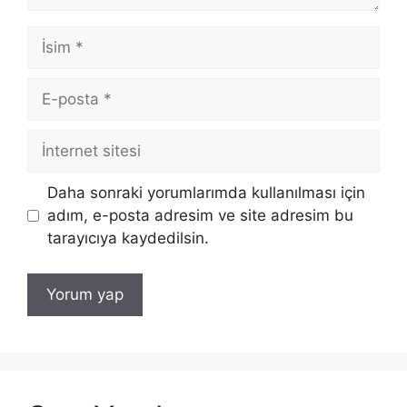
İsim
E-
posta
İnternet
sitesi
Daha sonraki yorumlarımda kullanılması için
adım, e-posta adresim ve site adresim bu
tarayıcıya kaydedilsin.