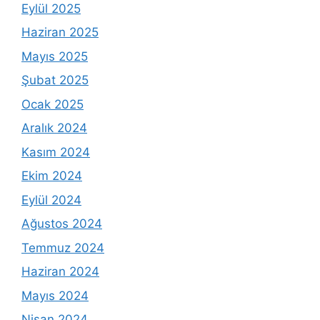
Eylül 2025
Haziran 2025
Mayıs 2025
Şubat 2025
Ocak 2025
Aralık 2024
Kasım 2024
Ekim 2024
Eylül 2024
Ağustos 2024
Temmuz 2024
Haziran 2024
Mayıs 2024
Nisan 2024