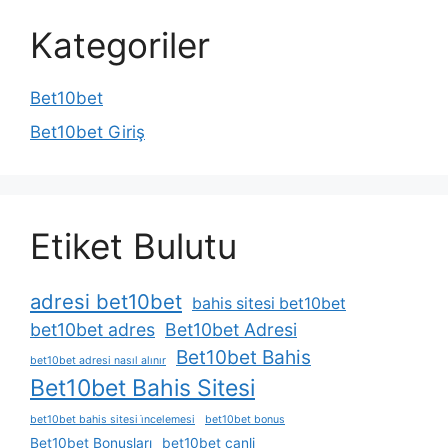
Kategoriler
Bet10bet
Bet10bet Giriş
Etiket Bulutu
adresi bet10bet
bahis sitesi bet10bet
bet10bet adres
Bet10bet Adresi
Bet10bet Bahis
bet10bet adresi nasıl alınır
Bet10bet Bahis Sitesi
bet10bet bahis sitesi i̇ncelemesi
bet10bet bonus
Bet10bet Bonusları
bet10bet canli