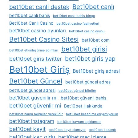
Bet10bet canlı
bet10bet canli destek
bet10bet canlı bahis
bet10bet canlı bahis bingo
Bet10bet Canlı Casino
bet10bet casino faaliyetleri
bet10bet casino oyunları
bet10bet casino oyunu
Bet10bet Casino Sitesi
bet10bet com
bet10bet girisi
bet10bet etkinleştirme adımları
bet10bet giris yap
bet10bet giris twitter
Bet10bet Giriş
Bet10bet giriş adresi
Bet10bet Güncel
bet10bet güncel adres
bet10bet güncel adresi
bet10bet güncel bilgiler
bet10bet güvenilir mi
bet10bet güvenli bahis
bet10bet güvenlir mi
Bet10bet Hakkında
bet10bet hangi belgeler gereklidir
bet10bet hesabıma erişemiyorum
bet10bet instagram
bet10bet kavram açıklaması
bet10bet kayit
bet10bet kayıt olamıyor
bet10bet kazandı
bet10bet kaç oldu
bet10bet maç izleme