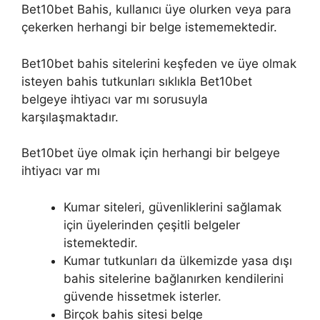
Bet10bet Bahis, kullanıcı üye olurken veya para
çekerken herhangi bir belge istememektedir.
Bet10bet bahis sitelerini keşfeden ve üye olmak
isteyen bahis tutkunları sıklıkla Bet10bet
belgeye ihtiyacı var mı sorusuyla
karşılaşmaktadır.
Bet10bet üye olmak için herhangi bir belgeye
ihtiyacı var mı
Kumar siteleri, güvenliklerini sağlamak
için üyelerinden çeşitli belgeler
istemektedir.
Kumar tutkunları da ülkemizde yasa dışı
bahis sitelerine bağlanırken kendilerini
güvende hissetmek isterler.
Birçok bahis sitesi belge