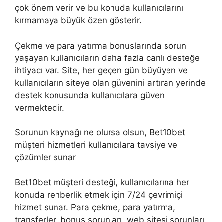
çok önem verir ve bu konuda kullanıcılarını
kırmamaya büyük özen gösterir.
Çekme ve para yatırma bonuslarında sorun
yaşayan kullanıcıların daha fazla canlı desteğe
ihtiyacı var. Site, her geçen gün büyüyen ve
kullanıcıların siteye olan güvenini artıran yerinde
destek konusunda kullanıcılara güven
vermektedir.
Sorunun kaynağı ne olursa olsun, Bet10bet
müşteri hizmetleri kullanıcılara tavsiye ve
çözümler sunar
Bet10bet müşteri desteği, kullanıcılarına her
konuda rehberlik etmek için 7/24 çevrimiçi
hizmet sunar. Para çekme, para yatırma,
transferler, bonus sorunları, web sitesi sorunları,