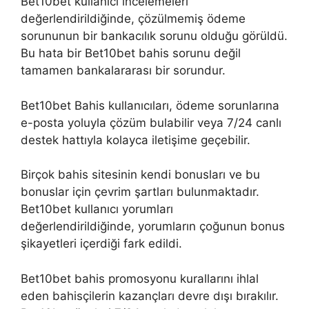
Bet10bet kullanıcı incelemeleri
değerlendirildiğinde, çözülmemiş ödeme
sorununun bir bankacılık sorunu olduğu görüldü.
Bu hata bir Bet10bet bahis sorunu değil
tamamen bankalararası bir sorundur.
Bet10bet Bahis kullanıcıları, ödeme sorunlarına
e-posta yoluyla çözüm bulabilir veya 7/24 canlı
destek hattıyla kolayca iletişime geçebilir.
Birçok bahis sitesinin kendi bonusları ve bu
bonuslar için çevrim şartları bulunmaktadır.
Bet10bet kullanıcı yorumları
değerlendirildiğinde, yorumların çoğunun bonus
şikayetleri içerdiği fark edildi.
Bet10bet bahis promosyonu kurallarını ihlal
eden bahisçilerin kazançları devre dışı bırakılır.