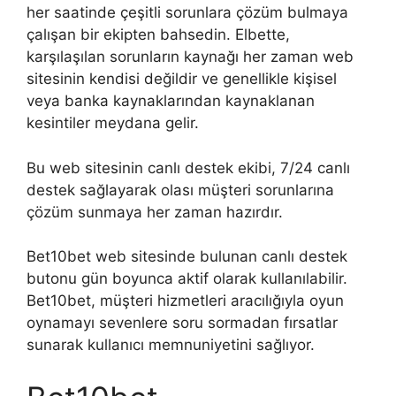
her saatinde çeşitli sorunlara çözüm bulmaya
çalışan bir ekipten bahsedin. Elbette,
karşılaşılan sorunların kaynağı her zaman web
sitesinin kendisi değildir ve genellikle kişisel
veya banka kaynaklarından kaynaklanan
kesintiler meydana gelir.
Bu web sitesinin canlı destek ekibi, 7/24 canlı
destek sağlayarak olası müşteri sorunlarına
çözüm sunmaya her zaman hazırdır.
Bet10bet web sitesinde bulunan canlı destek
butonu gün boyunca aktif olarak kullanılabilir.
Bet10bet, müşteri hizmetleri aracılığıyla oyun
oynamayı sevenlere soru sormadan fırsatlar
sunarak kullanıcı memnuniyetini sağlıyor.