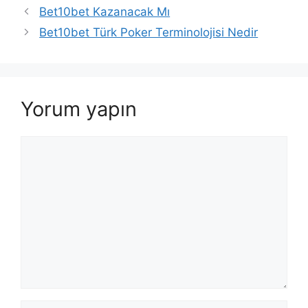
Yazı
Bet10bet Kazanacak Mı
dolaşımı
Bet10bet Türk Poker Terminolojisi Nedir
Yorum yapın
Yorum
İsim