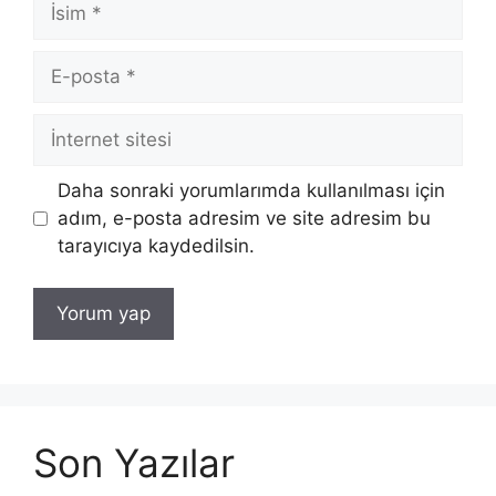
E-
posta
İnternet
sitesi
Daha sonraki yorumlarımda kullanılması için
adım, e-posta adresim ve site adresim bu
tarayıcıya kaydedilsin.
Son Yazılar