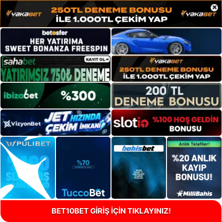
×
BET10BET GİRİŞ İÇİN TIKLAYINIZ!