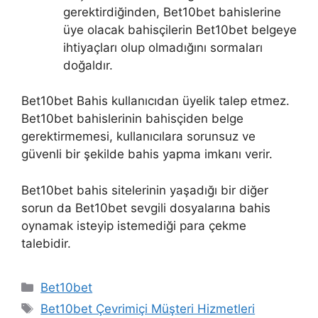
gerektirdiğinden, Bet10bet bahislerine
üye olacak bahisçilerin Bet10bet belgeye
ihtiyaçları olup olmadığını sormaları
doğaldır.
Bet10bet Bahis kullanıcıdan üyelik talep etmez.
Bet10bet bahislerinin bahisçiden belge
gerektirmemesi, kullanıcılara sorunsuz ve
güvenli bir şekilde bahis yapma imkanı verir.
Bet10bet bahis sitelerinin yaşadığı bir diğer
sorun da Bet10bet sevgili dosyalarına bahis
oynamak isteyip istemediği para çekme
talebidir.
Kategoriler
Bet10bet
Etiketler
Bet10bet Çevrimiçi Müşteri Hizmetleri