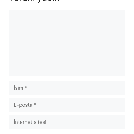
Yorum
İsim
E-
posta
İnternet
sitesi