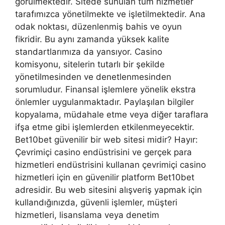
görülmektedir. Sitede sunulan tüm hizmetler
tarafımızca yönetilmekte ve işletilmektedir. Ana
odak noktası, düzenlenmiş bahis ve oyun
fikridir. Bu aynı zamanda yüksek kalite
standartlarımıza da yansıyor. Casino
komisyonu, sitelerin tutarlı bir şekilde
yönetilmesinden ve denetlenmesinden
sorumludur. Finansal işlemlere yönelik ekstra
önlemler uygulanmaktadır. Paylaşılan bilgiler
kopyalama, müdahale etme veya diğer taraflara
ifşa etme gibi işlemlerden etkilenmeyecektir.
Bet10bet güvenilir bir web sitesi midir? Hayır:
Çevrimiçi casino endüstrisini ve gerçek para
hizmetleri endüstrisini kullanan çevrimiçi casino
hizmetleri için en güvenilir platform Bet10bet
adresidir. Bu web sitesini alışveriş yapmak için
kullandığınızda, güvenli işlemler, müşteri
hizmetleri, lisanslama veya denetim