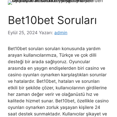
Bet10bet Soruları
Eylül 25, 2024
Yazarı:
admin
Bet10bet soruları soruları konusunda yardım
arayan kullanıcılarımıza, Türkçe ve çok dilli
desteği bir arada sağlıyoruz. Oyuncular
arasında en yaygın endişelerden biri casino ve
casino oyunları oynarken karşılaştıkları sorunlar
ve hatalardır. Bet10bet, hataları ve sorunları
etkili bir şekilde çözer, kullanıcılarının girdilerine
her zaman değer verir ve olağanüstü hız ve
kalitede hizmet sunar. Bet10bet, özellikle casino
oyunları oynarken zorluk yaşayan kişilere 24
saat destek sunmaktadır. Kullanıcılar şikayet ve