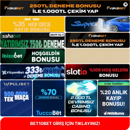
×
BET10BET GİRİŞ İÇİN TIKLAYINIZ!