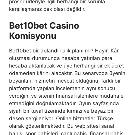
prosedürleriyle ilgili herhangi bir sorunla
karşılaşmanız pek olası değildir.
Bet10bet Casino
Komisyonu
Bet10bet bir dolandırıcılık planı mı? Hayır: Kâr
oluşması durumunda hesaba yatırılan para
hesaba aktarılacak ve üye herhangi bir ek ücret
ödemeden kârını alacaktır. Bu senaryoda üyenin
beyanları, hizmetin mevcut olduğunu, farklı bir
platformda yapılan incelemenin aynı sonucu
verdiğini ve sitenin finansal işlemlere müdahale
etmediğini doğrulamaktadır. Oyun sayfasında
siyah bir tuval üzerinde kırmızı ve beyaz bir
desen sergileniyor. Online hizmetler Türkçe
olarak gösterilmektedir. Bu web sitesi sanal
bahis, spor bahisleri, canlı bahis, finansal bahis,