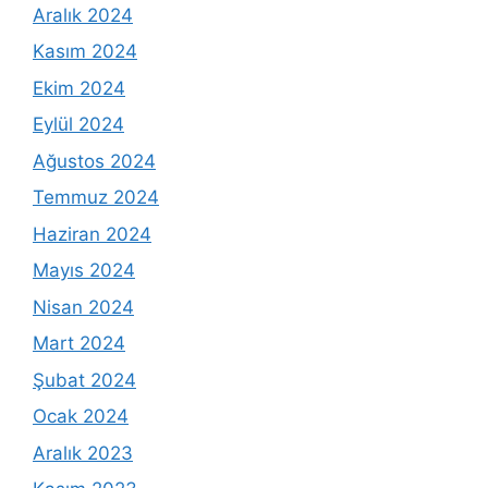
Aralık 2024
Kasım 2024
Ekim 2024
Eylül 2024
Ağustos 2024
Temmuz 2024
Haziran 2024
Mayıs 2024
Nisan 2024
Mart 2024
Şubat 2024
Ocak 2024
Aralık 2023