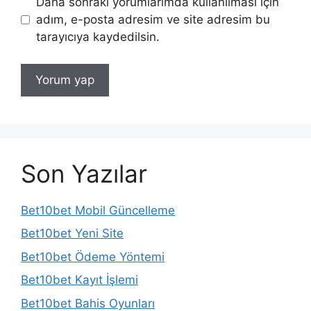
Daha sonraki yorumlarımda kullanılması için
adım, e-posta adresim ve site adresim bu
tarayıcıya kaydedilsin.
Son Yazılar
Bet10bet Mobil Güncelleme
Bet10bet Yeni Site
Bet10bet Ödeme Yöntemi
Bet10bet Kayıt İşlemi
Bet10bet Bahis Oyunları