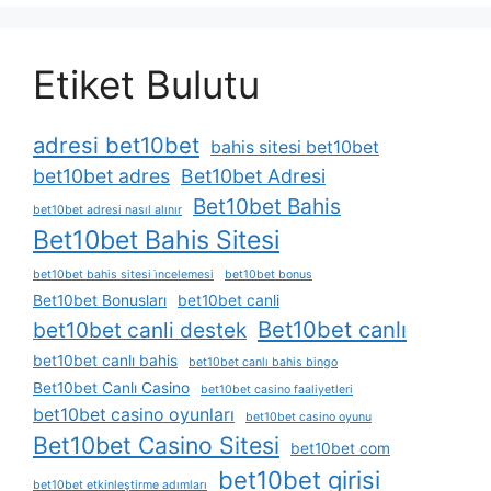
Etiket Bulutu
adresi bet10bet
bahis sitesi bet10bet
bet10bet adres
Bet10bet Adresi
Bet10bet Bahis
bet10bet adresi nasıl alınır
Bet10bet Bahis Sitesi
bet10bet bahis sitesi i̇ncelemesi
bet10bet bonus
Bet10bet Bonusları
bet10bet canli
Bet10bet canlı
bet10bet canli destek
bet10bet canlı bahis
bet10bet canlı bahis bingo
Bet10bet Canlı Casino
bet10bet casino faaliyetleri
bet10bet casino oyunları
bet10bet casino oyunu
Bet10bet Casino Sitesi
bet10bet com
bet10bet girisi
bet10bet etkinleştirme adımları