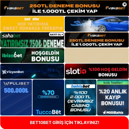
×
BET10BET GİRİŞ İÇİN TIKLAYINIZ!