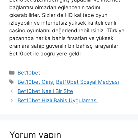
bağlantısı olmadan eğlencenin tadını
çıkarabilirler. Sizler de HD kalitede oyun
izleyebilir ve internetsiz yüksek kaliteli canlı
casino oyunlarını değerlendirebilirsiniz. Türkiye
pazarında harika bahis fırsatları ve yüksek
oranlara sahip güvenilir bir bahisçi arayanlar
Bet10bet ile doğru yere geldi
Kategoriler
Bet10bet
Etiketler
Bet10bet Giriş
,
Bet10bet Sosyal Medyası
Yazı
Bet10bet Nasıl Bir Site
dolaşımı
Bet10bet Hızlı Bahis Uygulaması
Yorum yapın