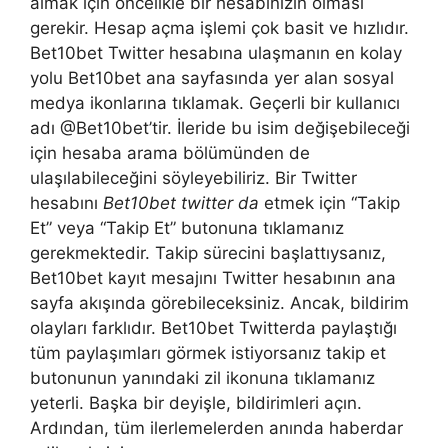
almak için öncelikle bir hesabınızın olması
gerekir. Hesap açma işlemi çok basit ve hızlıdır.
Bet10bet Twitter hesabına ulaşmanın en kolay
yolu Bet10bet ana sayfasında yer alan sosyal
medya ikonlarına tıklamak. Geçerli bir kullanıcı
adı @Bet10bet’tir. İleride bu isim değişebileceği
için hesaba arama bölümünden de
ulaşılabileceğini söyleyebiliriz. Bir Twitter
hesabını
Bet10bet twitter da
etmek için “Takip
Et” veya “Takip Et” butonuna tıklamanız
gerekmektedir. Takip sürecini başlattıysanız,
Bet10bet kayıt mesajını Twitter hesabının ana
sayfa akışında görebileceksiniz. Ancak, bildirim
olayları farklıdır. Bet10bet Twitterda paylaştığı
tüm paylaşımları görmek istiyorsanız takip et
butonunun yanındaki zil ikonuna tıklamanız
yeterli. Başka bir deyişle, bildirimleri açın.
Ardından, tüm ilerlemelerden anında haberdar