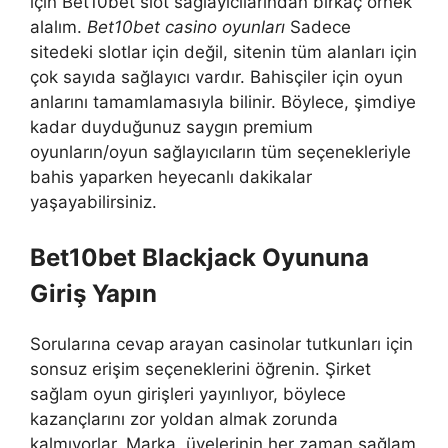
için Bet10bet slot sağlayıcılarından birkaç örnek
alalım.
Bet10bet casino oyunları
Sadece
sitedeki slotlar için değil, sitenin tüm alanları için
çok sayıda sağlayıcı vardır. Bahisçiler için oyun
anlarını tamamlamasıyla bilinir. Böylece, şimdiye
kadar duyduğunuz saygın premium
oyunların/oyun sağlayıcıların tüm seçenekleriyle
bahis yaparken heyecanlı dakikalar
yaşayabilirsiniz.
Bet10bet Blackjack Oyununa
Giriş Yapın
Sorularına cevap arayan casinolar tutkunları için
sonsuz erişim seçeneklerini öğrenin. Şirket
sağlam oyun girişleri yayınlıyor, böylece
kazançlarını zor yoldan almak zorunda
kalmıyorlar. Marka, üyelerinin her zaman sağlam