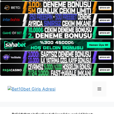
İçeriğe
atla
Menü