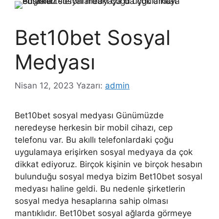
Bet10bet Sosyal
Medyası
Nisan 12, 2023
Yazarı:
admin
Bet10bet sosyal medyası Günümüzde
neredeyse herkesin bir mobil cihazı, cep
telefonu var. Bu akıllı telefonlardaki çoğu
uygulamaya erişirken sosyal medyaya da çok
dikkat ediyoruz. Birçok kişinin ve birçok hesabın
bulunduğu sosyal medya bizim Bet10bet sosyal
medyası haline geldi. Bu nedenle şirketlerin
sosyal medya hesaplarına sahip olması
mantıklıdır. Bet10bet sosyal ağlarda görmeye