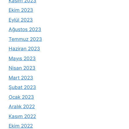
Kasım 2023
Ekim 2023
Eylül 2023
Ağustos 2023
Temmuz 2023
Haziran 2023
Mayıs 2023
Nisan 2023
Mart 2023
Şubat 2023
Ocak 2023
Aralık 2022
Kasım 2022
Ekim 2022