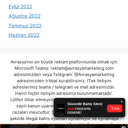
Eylül 2022
Ağustos 2022
Temmuz 2022
Haziran 2022
Avrasya'nın en büyük reklam platformunda olmak için
Microsoft Teams:
reklam@avrasyamarketing.com
adresimizden veya Telegram: @Avrasyamarketing
adresimizden irtibat kurabilirsiniz. (Tek iletişim
adreslerimiz teams / telegram ve mail adresimizdir.
Harici hiçbir iletişim adresimiz bulunmamaktadır.
Lütfen itibar etmeyiniz.) Türkiye yasalarına göre 7258
sayılı kanun uyarınca yasa dışı bahis oynamanın
cezaları mevcuttur. Şu an bulunduğunuz site hiç bir
şekilde illegal bahis oyunları oynatmıyor ve oynamaya
aracı olmuyordur.
betroyal
|
casiblu
|
axacasino
|
×