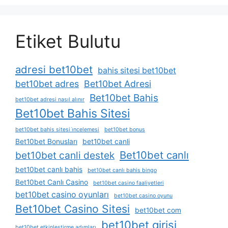
Etiket Bulutu
adresi bet10bet
bahis sitesi bet10bet
bet10bet adres
Bet10bet Adresi
Bet10bet Bahis
bet10bet adresi nasıl alınır
Bet10bet Bahis Sitesi
bet10bet bahis sitesi i̇ncelemesi
bet10bet bonus
Bet10bet Bonusları
bet10bet canli
Bet10bet canlı
bet10bet canli destek
bet10bet canlı bahis
bet10bet canlı bahis bingo
Bet10bet Canlı Casino
bet10bet casino faaliyetleri
bet10bet casino oyunları
bet10bet casino oyunu
Bet10bet Casino Sitesi
bet10bet com
bet10bet girisi
bet10bet etkinleştirme adımları