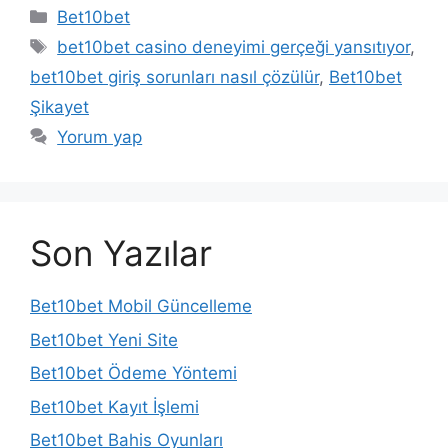
Kategoriler
Bet10bet
Etiketler
bet10bet casino deneyimi gerçeği yansıtıyor
,
bet10bet giriş sorunları nasıl çözülür
,
Bet10bet
Şikayet
Yorum yap
Son Yazılar
Bet10bet Mobil Güncelleme
Bet10bet Yeni Site
Bet10bet Ödeme Yöntemi
Bet10bet Kayıt İşlemi
Bet10bet Bahis Oyunları