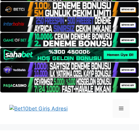
İçeriğe
atla
Menü