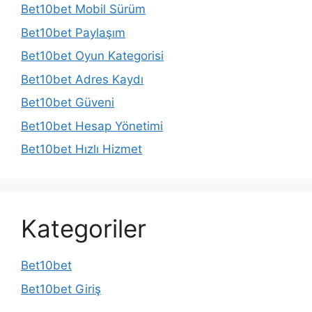
Bet10bet Mobil Sürüm
Bet10bet Paylaşım
Bet10bet Oyun Kategorisi
Bet10bet Adres Kaydı
Bet10bet Güveni
Bet10bet Hesap Yönetimi
Bet10bet Hızlı Hizmet
Kategoriler
Bet10bet
Bet10bet Giriş