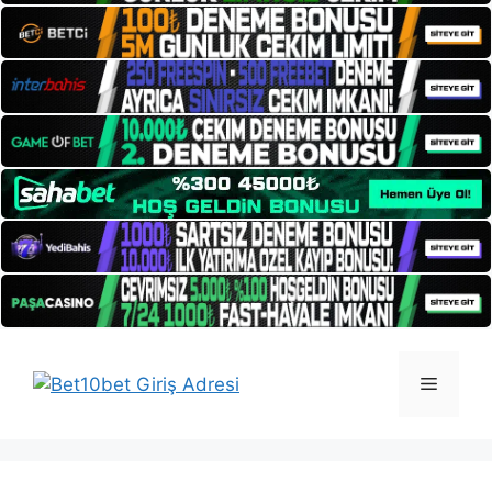
İçeriğe
atla
Menü