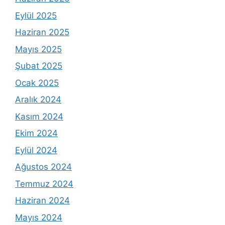
Eylül 2025
Haziran 2025
Mayıs 2025
Şubat 2025
Ocak 2025
Aralık 2024
Kasım 2024
Ekim 2024
Eylül 2024
Ağustos 2024
Temmuz 2024
Haziran 2024
Mayıs 2024