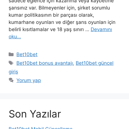
sadece eğlence için kazanma veya kaybetme
şansınız var. Bilmeyenler için, şirket sorumlu
kumar politikasının bir parçası olarak,
kumarhane oyunları ve diğer şans oyunları için
belirli kısıtlamalar ve 18 yaş sınırı …
Devamını
oku…
Kategoriler
Bet10bet
Etiketler
Bet10bet bonus avantajı
,
Bet10bet güncel
giriş
Yorum yap
Son Yazılar