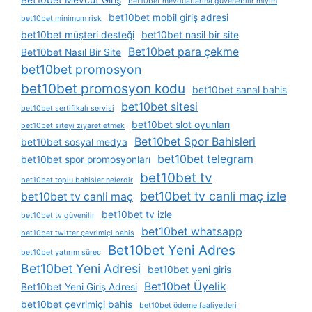
bet10bet mevduatlarına güvenebilir miyim
bet10bet mobil giriş adresi
bet10bet minimum risk
bet10bet müşteri desteği
bet10bet nasil bir site
Bet10bet para çekme
Bet10bet Nasıl Bir Site
bet10bet promosyon
bet10bet promosyon kodu
bet10bet sanal bahis
bet10bet sitesi
bet10bet sertifikalı servisi
bet10bet slot oyunları
bet10bet siteyi ziyaret etmek
Bet10bet Spor Bahisleri
bet10bet sosyal medya
bet10bet telegram
bet10bet spor promosyonları
bet10bet tv
bet10bet toplu bahisler nelerdir
bet10bet tv canli maç izle
bet10bet tv canli maç
bet10bet tv izle
bet10bet tv güvenilir
bet10bet whatsapp
bet10bet twitter çevrimiçi bahis
Bet10bet Yeni Adres
bet10bet yatırım sürec
Bet10bet Yeni Adresi
bet10bet yeni giris
Bet10bet Üyelik
Bet10bet Yeni Giriş Adresi
bet10bet çevrimiçi bahis
bet10bet ödeme faaliyetleri