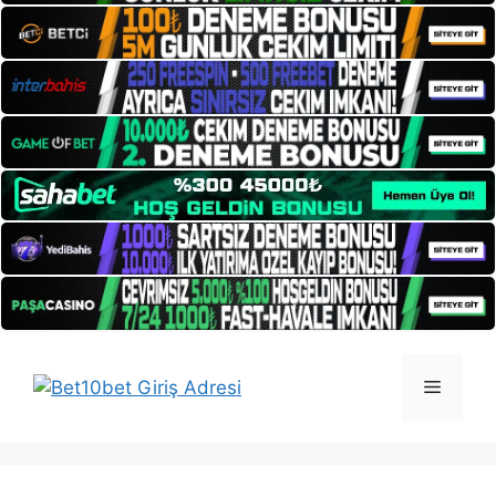
İçeriğe
atla
Menü