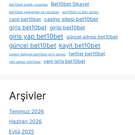
Bet10bet Şikayet
bet10bet üyelik yorumları
bet10bet şikâyetleri ve yorumları
bet10bet şu anki adresi
casino sitesi bet10bet
canli bet10bet
giris bet10bet
girisi bet10bet
giris yap bet10bet
güncel adresi bet10bet
güncel bet10bet
kayit bet10bet
twitter bet10bet
sürekli değişen bet10bet giriş adresi
yeni giris bet10bet
yeni adresi bet10bet
Arşivler
Temmuz 2026
Haziran 2026
Eylül 2025