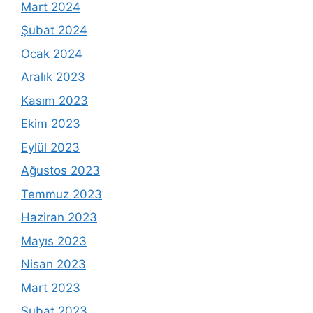
Mart 2024
Şubat 2024
Ocak 2024
Aralık 2023
Kasım 2023
Ekim 2023
Eylül 2023
Ağustos 2023
Temmuz 2023
Haziran 2023
Mayıs 2023
Nisan 2023
Mart 2023
Şubat 2023