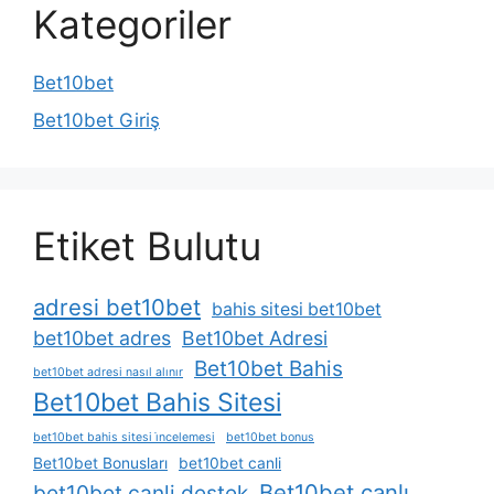
Kategoriler
Bet10bet
Bet10bet Giriş
Etiket Bulutu
adresi bet10bet
bahis sitesi bet10bet
bet10bet adres
Bet10bet Adresi
Bet10bet Bahis
bet10bet adresi nasıl alınır
Bet10bet Bahis Sitesi
bet10bet bahis sitesi i̇ncelemesi
bet10bet bonus
Bet10bet Bonusları
bet10bet canli
Bet10bet canlı
bet10bet canli destek