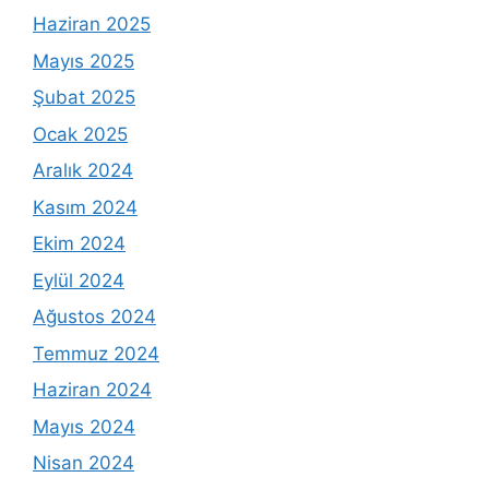
Haziran 2025
Mayıs 2025
Şubat 2025
Ocak 2025
Aralık 2024
Kasım 2024
Ekim 2024
Eylül 2024
Ağustos 2024
Temmuz 2024
Haziran 2024
Mayıs 2024
Nisan 2024