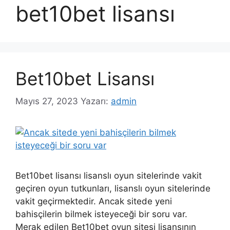
bet10bet lisansı
Bet10bet Lisansı
Mayıs 27, 2023
Yazarı:
admin
Bet10bet lisansı lisanslı oyun sitelerinde vakit
geçiren oyun tutkunları, lisanslı oyun sitelerinde
vakit geçirmektedir. Ancak sitede yeni
bahisçilerin bilmek isteyeceği bir soru var.
Merak edilen Bet10bet oyun sitesi lisansının