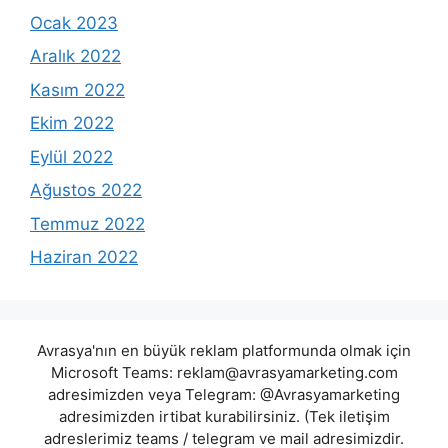
Ocak 2023
Aralık 2022
Kasım 2022
Ekim 2022
Eylül 2022
Ağustos 2022
Temmuz 2022
Haziran 2022
Avrasya'nın en büyük reklam platformunda olmak için
Microsoft Teams:
reklam@avrasyamarketing.com
adresimizden veya Telegram: @Avrasyamarketing
adresimizden irtibat kurabilirsiniz. (Tek iletişim
adreslerimiz teams / telegram ve mail adresimizdir.