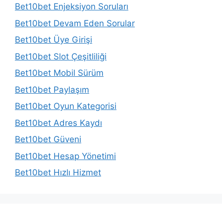
Bet10bet Enjeksiyon Soruları
Bet10bet Devam Eden Sorular
Bet10bet Üye Girişi
Bet10bet Slot Çeşitliliği
Bet10bet Mobil Sürüm
Bet10bet Paylaşım
Bet10bet Oyun Kategorisi
Bet10bet Adres Kaydı
Bet10bet Güveni
Bet10bet Hesap Yönetimi
Bet10bet Hızlı Hizmet