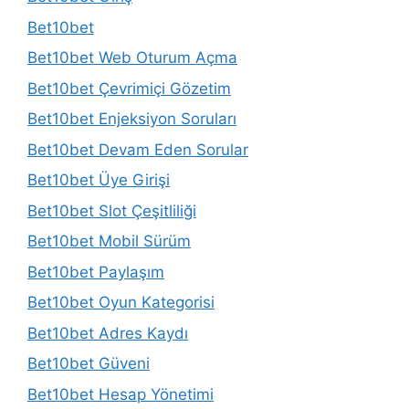
Bet10bet
Bet10bet Web Oturum Açma
Bet10bet Çevrimiçi Gözetim
Bet10bet Enjeksiyon Soruları
Bet10bet Devam Eden Sorular
Bet10bet Üye Girişi
Bet10bet Slot Çeşitliliği
Bet10bet Mobil Sürüm
Bet10bet Paylaşım
Bet10bet Oyun Kategorisi
Bet10bet Adres Kaydı
Bet10bet Güveni
Bet10bet Hesap Yönetimi