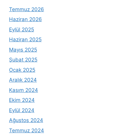
Temmuz 2026
Haziran 2026
Eylül 2025
Haziran 2025
Mayıs 2025
Şubat 2025
Ocak 2025
Aralık 2024
Kasım 2024
Ekim 2024
Eylül 2024
Ağustos 2024
Temmuz 2024