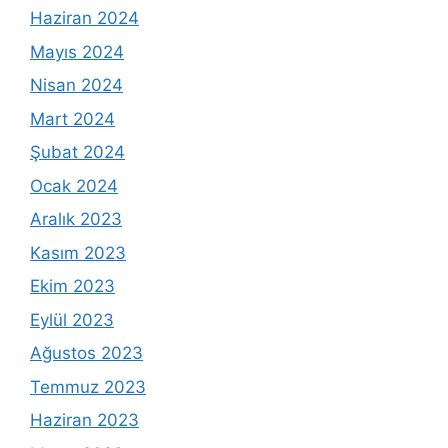
Haziran 2024
Mayıs 2024
Nisan 2024
Mart 2024
Şubat 2024
Ocak 2024
Aralık 2023
Kasım 2023
Ekim 2023
Eylül 2023
Ağustos 2023
Temmuz 2023
Haziran 2023