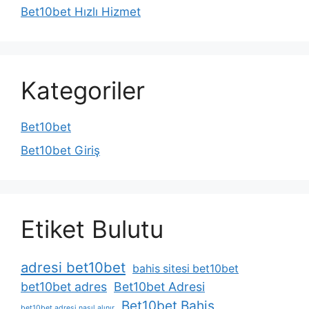
Bet10bet Hızlı Hizmet
Kategoriler
Bet10bet
Bet10bet Giriş
Etiket Bulutu
adresi bet10bet
bahis sitesi bet10bet
bet10bet adres
Bet10bet Adresi
Bet10bet Bahis
bet10bet adresi nasıl alınır