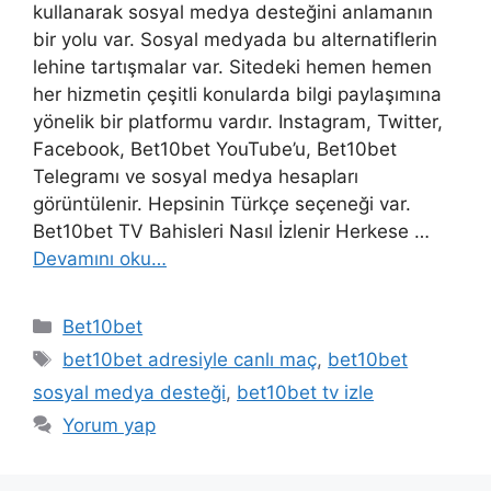
kullanarak sosyal medya desteğini anlamanın
bir yolu var. Sosyal medyada bu alternatiflerin
lehine tartışmalar var. Sitedeki hemen hemen
her hizmetin çeşitli konularda bilgi paylaşımına
yönelik bir platformu vardır. Instagram, Twitter,
Facebook, Bet10bet YouTube’u, Bet10bet
Telegramı ve sosyal medya hesapları
görüntülenir. Hepsinin Türkçe seçeneği var.
Bet10bet TV Bahisleri Nasıl İzlenir Herkese …
Devamını oku…
Kategoriler
Bet10bet
Etiketler
bet10bet adresiyle canlı maç
,
bet10bet
sosyal medya desteği
,
bet10bet tv izle
Yorum yap