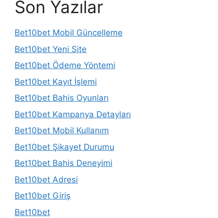
Son Yazılar
Bet10bet Mobil Güncelleme
Bet10bet Yeni Site
Bet10bet Ödeme Yöntemi
Bet10bet Kayıt İşlemi
Bet10bet Bahis Oyunları
Bet10bet Kampanya Detayları
Bet10bet Mobil Kullanım
Bet10bet Şikayet Durumu
Bet10bet Bahis Deneyimi
Bet10bet Adresi
Bet10bet Giriş
Bet10bet