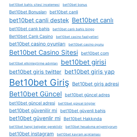
bet10bet bahis sitesi i̇ncelemesi
bet10bet bonus
Bet10bet Bonusları
bet10bet canli
Bet10bet canlı
bet10bet canli destek
bet10bet canlı bahis
bet10bet canlı bahis bingo
Bet10bet Canlı Casino
bet10bet casino faaliyetleri
bet10bet casino oyunları
bet10bet casino oyunu
Bet10bet Casino Sitesi
bet10bet com
bet10bet girisi
bet10bet etkinleştirme adımları
bet10bet giris yap
bet10bet giris twitter
Bet10bet Giriş
Bet10bet giriş adresi
Bet10bet Güncel
bet10bet güncel adres
bet10bet güncel adresi
bet10bet güncel bilgiler
bet10bet güvenilir mi
bet10bet güvenli bahis
bet10bet güvenlir mi
Bet10bet Hakkında
bet10bet hangi belgeler gereklidir
bet10bet hesabıma erişemiyorum
bet10bet instagram
bet10bet kavram açıklaması