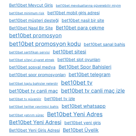
Bet10bet Mevcut Giriş
bet10bet mevduatlarına güvenebilir miyim
bet10bet mobil giriş adresi
bet10bet minimum risk
bet10bet müşteri desteği
bet10bet nasil bir site
Bet10bet para çekme
Bet10bet Nasıl Bir Site
bet10bet promosyon
bet10bet promosyon kodu
bet10bet sanal bahis
bet10bet sitesi
bet10bet sertifikalı servisi
bet10bet slot oyunları
bet10bet siteyi ziyaret etmek
Bet10bet Spor Bahisleri
bet10bet sosyal medya
bet10bet telegram
bet10bet spor promosyonları
bet10bet tv
bet10bet toplu bahisler nelerdir
bet10bet tv canli maç izle
bet10bet tv canli maç
bet10bet tv izle
bet10bet tv güvenilir
bet10bet whatsapp
bet10bet twitter çevrimiçi bahis
Bet10bet Yeni Adres
bet10bet yatırım sürec
Bet10bet Yeni Adresi
bet10bet yeni giris
Bet10bet Üyelik
Bet10bet Yeni Giriş Adresi