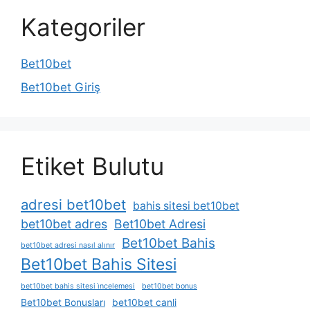
Kategoriler
Bet10bet
Bet10bet Giriş
Etiket Bulutu
adresi bet10bet
bahis sitesi bet10bet
bet10bet adres
Bet10bet Adresi
Bet10bet Bahis
bet10bet adresi nasıl alınır
Bet10bet Bahis Sitesi
bet10bet bahis sitesi i̇ncelemesi
bet10bet bonus
Bet10bet Bonusları
bet10bet canli