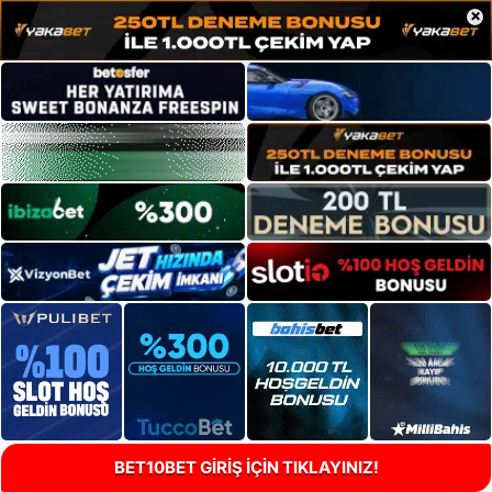
×
BET10BET GİRİŞ İÇİN TIKLAYINIZ!