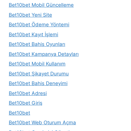
Bet10bet Mobil Güncelleme
Bet10bet Yeni Site
Bet10bet Ödeme Yöntemi
Bet10bet Kayıt İşlemi
Bet10bet Bahis Oyunları
Bet10bet Kampanya Detayları
Bet10bet Mobil Kullanım
Bet10bet Şikayet Durumu
Bet10bet Bahis Deneyimi
Bet10bet Adresi
Bet10bet Giriş
Bet10bet
Bet10bet Web Oturum Açma