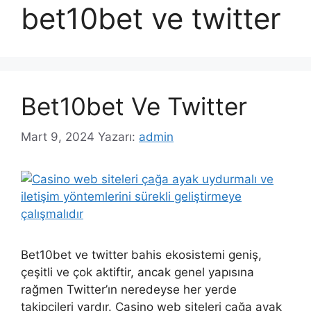
bet10bet ve twitter
Bet10bet Ve Twitter
Mart 9, 2024
Yazarı:
admin
Bet10bet ve twitter bahis ekosistemi geniş,
çeşitli ve çok aktiftir, ancak genel yapısına
rağmen Twitter’ın neredeyse her yerde
takipçileri vardır. Casino web siteleri çağa ayak