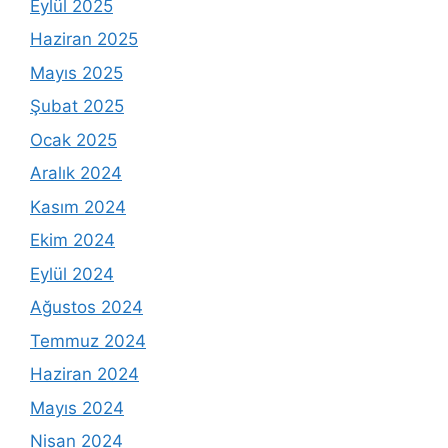
Eylül 2025
Haziran 2025
Mayıs 2025
Şubat 2025
Ocak 2025
Aralık 2024
Kasım 2024
Ekim 2024
Eylül 2024
Ağustos 2024
Temmuz 2024
Haziran 2024
Mayıs 2024
Nisan 2024