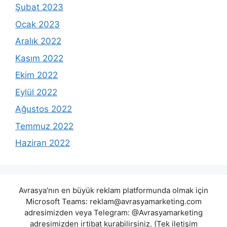
Şubat 2023
Ocak 2023
Aralık 2022
Kasım 2022
Ekim 2022
Eylül 2022
Ağustos 2022
Temmuz 2022
Haziran 2022
Avrasya'nın en büyük reklam platformunda olmak için
Microsoft Teams:
reklam@avrasyamarketing.com
adresimizden veya Telegram: @Avrasyamarketing
adresimizden irtibat kurabilirsiniz. (Tek iletişim