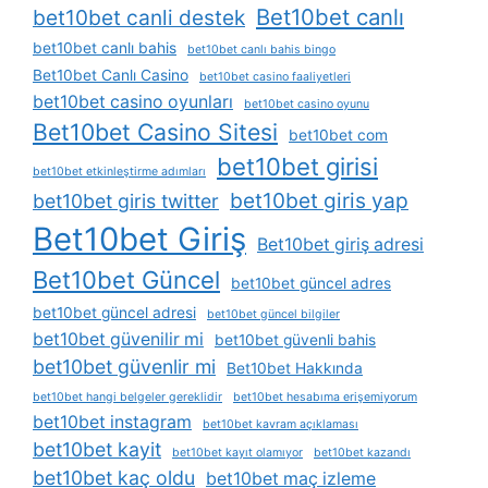
Bet10bet canlı
bet10bet canli destek
bet10bet canlı bahis
bet10bet canlı bahis bingo
Bet10bet Canlı Casino
bet10bet casino faaliyetleri
bet10bet casino oyunları
bet10bet casino oyunu
Bet10bet Casino Sitesi
bet10bet com
bet10bet girisi
bet10bet etkinleştirme adımları
bet10bet giris yap
bet10bet giris twitter
Bet10bet Giriş
Bet10bet giriş adresi
Bet10bet Güncel
bet10bet güncel adres
bet10bet güncel adresi
bet10bet güncel bilgiler
bet10bet güvenilir mi
bet10bet güvenli bahis
bet10bet güvenlir mi
Bet10bet Hakkında
bet10bet hangi belgeler gereklidir
bet10bet hesabıma erişemiyorum
bet10bet instagram
bet10bet kavram açıklaması
bet10bet kayit
bet10bet kayıt olamıyor
bet10bet kazandı
bet10bet kaç oldu
bet10bet maç izleme