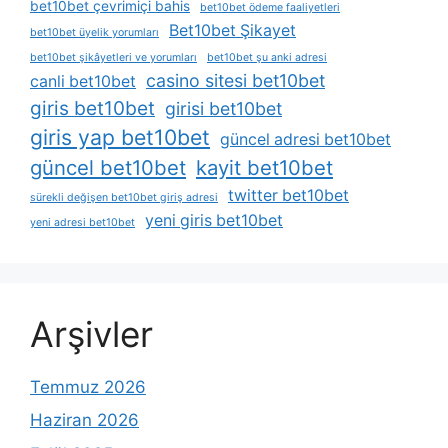
bet10bet çevrimiçi bahis
bet10bet ödeme faaliyetleri
Bet10bet Şikayet
bet10bet üyelik yorumları
bet10bet şikâyetleri ve yorumları
bet10bet şu anki adresi
casino sitesi bet10bet
canli bet10bet
giris bet10bet
girisi bet10bet
giris yap bet10bet
güncel adresi bet10bet
güncel bet10bet
kayit bet10bet
twitter bet10bet
sürekli değişen bet10bet giriş adresi
yeni giris bet10bet
yeni adresi bet10bet
Arşivler
Temmuz 2026
Haziran 2026