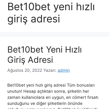
Bet10bet yeni hızlı
giriş adresi
Bet10bet Yeni Hızlı
Giriş Adresi
Ağustos 20, 2022
Yazarı:
admin
Bet10bet yeni hızlı giriş adresi Tüm bonusları
unutun! Hesap açtıktan sonra, şirketin her
zaman kullanıcılara en uygun, en cömert fırsatı
sunduğunu ve diğer şirketlerin önünde