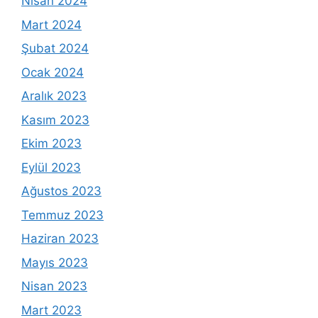
Nisan 2024
Mart 2024
Şubat 2024
Ocak 2024
Aralık 2023
Kasım 2023
Ekim 2023
Eylül 2023
Ağustos 2023
Temmuz 2023
Haziran 2023
Mayıs 2023
Nisan 2023
Mart 2023