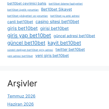
bet10bet çevrimiçi bahis
bet10bet ödeme faaliyetleri
Bet10bet Şikayet
bet10bet üyelik yorumları
bet10bet şikâyetleri ve yorumları
bet10bet şu anki adresi
casino sitesi bet10bet
canli bet10bet
giris bet10bet
girisi bet10bet
giris yap bet10bet
güncel adresi bet10bet
güncel bet10bet
kayit bet10bet
twitter bet10bet
sürekli değişen bet10bet giriş adresi
yeni giris bet10bet
yeni adresi bet10bet
Arşivler
Temmuz 2026
Haziran 2026