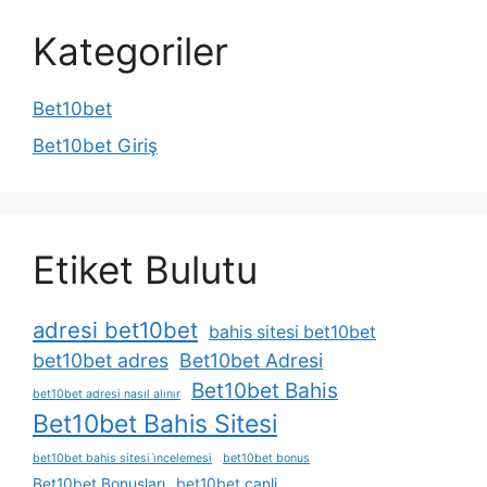
Kategoriler
Bet10bet
Bet10bet Giriş
Etiket Bulutu
adresi bet10bet
bahis sitesi bet10bet
bet10bet adres
Bet10bet Adresi
Bet10bet Bahis
bet10bet adresi nasıl alınır
Bet10bet Bahis Sitesi
bet10bet bahis sitesi i̇ncelemesi
bet10bet bonus
Bet10bet Bonusları
bet10bet canli