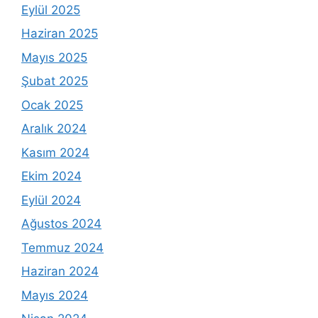
Eylül 2025
Haziran 2025
Mayıs 2025
Şubat 2025
Ocak 2025
Aralık 2024
Kasım 2024
Ekim 2024
Eylül 2024
Ağustos 2024
Temmuz 2024
Haziran 2024
Mayıs 2024