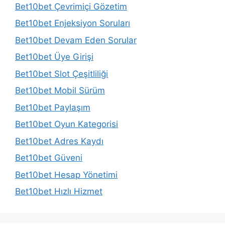
Bet10bet Çevrimiçi Gözetim
Bet10bet Enjeksiyon Soruları
Bet10bet Devam Eden Sorular
Bet10bet Üye Girişi
Bet10bet Slot Çeşitliliği
Bet10bet Mobil Sürüm
Bet10bet Paylaşım
Bet10bet Oyun Kategorisi
Bet10bet Adres Kaydı
Bet10bet Güveni
Bet10bet Hesap Yönetimi
Bet10bet Hızlı Hizmet